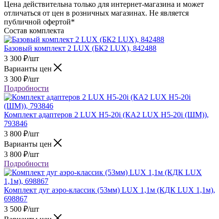
Цена действительна только для интернет-магазина и может
отличаться от цен в розничных магазинах. Не является
публичной офертой*
Состав комплекта
Базовый комплект 2 LUX (БК2 LUX), 842488
3 300
₽
/шт
Варианты цен
3 300
₽
/шт
Подробности
Комплект адаптеров 2 LUX H5-20i (КА2 LUX H5-20i (ШМ)),
793846
3 800
₽
/шт
Варианты цен
3 800
₽
/шт
Подробности
Комплект дуг аэро-классик (53мм) LUX 1,1м (КДК LUX 1,1м),
698867
3 500
₽
/шт