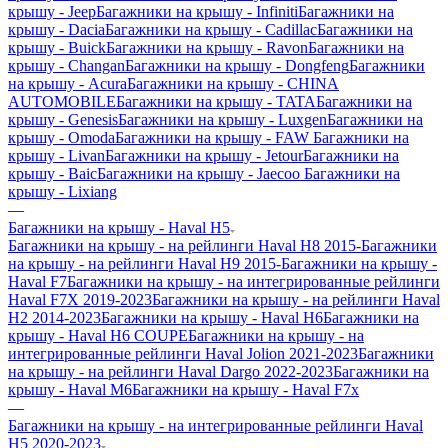
крышу - Jeep
Багажники на крышу - Infiniti
Багажники на
крышу - Dacia
Багажники на крышу - Cadillac
Багажники на
крышу - Buick
Багажники на крышу - Ravon
Багажники на
крышу - Changan
Багажники на крышу - Dongfeng
Багажники
на крышу - Acura
Багажники на крышу - CHINA
AUTOMOBILE
Багажники на крышу - TATA
Багажники на
крышу - Genesis
Багажники на крышу - Luxgen
Багажники на
крышу - Omoda
Багажники на крышу - FAW
Багажники на
крышу - Livan
Багажники на крышу - Jetour
Багажники на
крышу - Baic
Багажники на крышу - Jaecoo
Багажники на
крышу - Lixiang
—
Багажники на крышу - Haval H5
Багажники на крышу - на рейлинги Haval H8 2015-
Багажники
на крышу - на рейлинги Haval H9 2015-
Багажники на крышу -
Haval F7
Багажники на крышу - на интегрированные рейлинги
Haval F7X 2019-2023
Багажники на крышу - на рейлинги Haval
H2 2014-2023
Багажники на крышу - Haval H6
Багажники на
крышу - Haval H6 COUPE
Багажники на крышу - на
интегрированные рейлинги Haval Jolion 2021-2023
Багажники
на крышу - на рейлинги Haval Dargo 2022-2023
Багажники на
крышу - Haval M6
Багажники на крышу - Haval F7x
—
Багажники на крышу - на интегрированные рейлинги Haval
H5 2020-2023