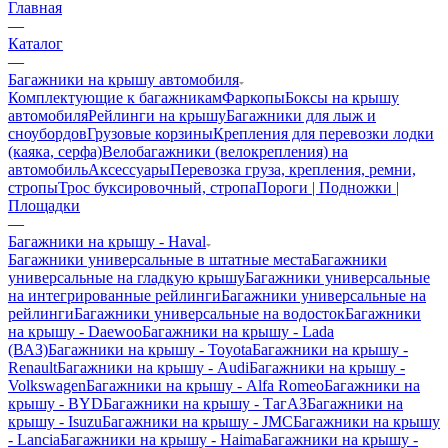
Главная
—
Каталог
—
Багажники на крышу автомобиля
Комплектующие к багажникам
Фаркопы
Боксы на крышу
автомобиля
Рейлинги на крышу
Багажники для лыж и
сноубордов
Грузовые корзины
Крепления для перевозки лодки
(каяка, серфа)
Велобагажники (велокрепления) на
автомобиль
Аксессуары
Перевозка груза, крепления, ремни,
стропы
Трос буксировочный, стропа
Пороги | Подножки |
Площадки
—
Багажники на крышу - Haval
Багажники универсальные в штатные места
Багажники
универсальные на гладкую крышу
Багажники универсальные
на интегрированные рейлинги
Багажники универсальные на
рейлинги
Багажники универсальные на водосток
Багажники
на крышу - Daewoo
Багажники на крышу - Lada
(ВАЗ)
Багажники на крышу - Toyota
Багажники на крышу -
Renault
Багажники на крышу - Audi
Багажники на крышу -
Volkswagen
Багажники на крышу - Alfa Romeo
Багажники на
крышу - BYD
Багажники на крышу - ТагАЗ
Багажники на
крышу - Isuzu
Багажники на крышу - JMC
Багажники на крышу
- Lancia
Багажники на крышу - Haima
Багажники на крышу -