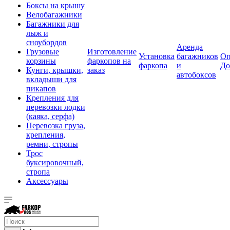
Боксы на крышу
Велобагажники
Багажники для
лыж и
сноубордов
Аренда
Грузовые
Изготовление
Установка
багажников
Оп
корзины
фаркопов на
фаркопа
и
До
Кунги, крышки,
заказ
автобоксов
вкладыши для
пикапов
Крепления для
перевозки лодки
(каяка, серфа)
Перевозка груза,
крепления,
ремни, стропы
Трос
буксировочный,
стропа
Аксессуары