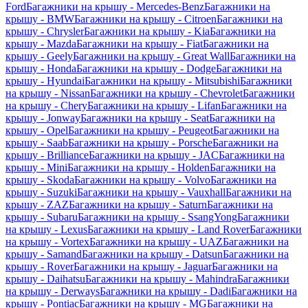
Ford
Багажники на крышу - Mercedes-Benz
Багажники на
крышу - BMW
Багажники на крышу - Citroen
Багажники на
крышу - Chrysler
Багажники на крышу - Kia
Багажники на
крышу - Mazda
Багажники на крышу - Fiat
Багажники на
крышу - Geely
Багажники на крышу - Great Wall
Багажники на
крышу - Honda
Багажники на крышу - Dodge
Багажники на
крышу - Hyundai
Багажники на крышу - Mitsubishi
Багажники
на крышу - Nissan
Багажники на крышу - Chevrolet
Багажники
на крышу - Chery
Багажники на крышу - Lifan
Багажники на
крышу - Jonway
Багажники на крышу - Seat
Багажники на
крышу - Opel
Багажники на крышу - Peugeot
Багажники на
крышу - Saab
Багажники на крышу - Porsche
Багажники на
крышу - Brilliance
Багажники на крышу - JAC
Багажники на
крышу - Mini
Багажники на крышу - Holden
Багажники на
крышу - Skoda
Багажники на крышу - Volvo
Багажники на
крышу - Suzuki
Багажники на крышу - Vauxhall
Багажники на
крышу - ZAZ
Багажники на крышу - Saturn
Багажники на
крышу - Subaru
Багажники на крышу - SsangYong
Багажники
на крышу - Lexus
Багажники на крышу - Land Rover
Багажники
на крышу - Vortex
Багажники на крышу - UAZ
Багажники на
крышу - Samand
Багажники на крышу - Datsun
Багажники на
крышу - Rover
Багажники на крышу - Jaguar
Багажники на
крышу - Daihatsu
Багажники на крышу - Mahindra
Багажники
на крышу - Derways
Багажники на крышу - Dadi
Багажники на
крышу - Pontiac
Багажники на крышу - MG
Багажники на