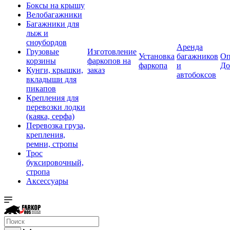
Боксы на крышу
Велобагажники
Багажники для
лыж и
сноубордов
Аренда
Грузовые
Изготовление
Установка
багажников
Оп
корзины
фаркопов на
фаркопа
и
До
Кунги, крышки,
заказ
автобоксов
вкладыши для
пикапов
Крепления для
перевозки лодки
(каяка, серфа)
Перевозка груза,
крепления,
ремни, стропы
Трос
буксировочный,
стропа
Аксессуары