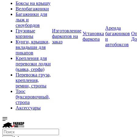
Боксы на крышу
Велобагажники
Багажники для
лыж и
сноубордов
Аренда
Грузовые
Изготовление
Установка
багажников
Оп
корзины
фаркопов на
фаркопа
и
До
Кунги, крышки,
заказ
автобоксов
вкладыши для
пикапов
Крепления для
перевозки лодки
(каяка, серфа)
Перевозка груза,
крепления,
ремни, стропы
Трос
буксировочный,
стропа
Аксессуары