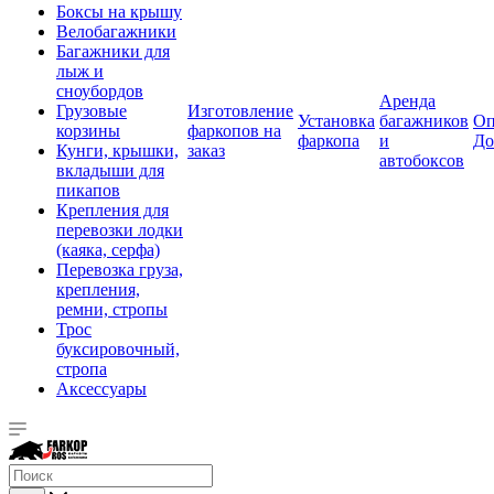
Боксы на крышу
Велобагажники
Багажники для
лыж и
сноубордов
Аренда
Грузовые
Изготовление
Установка
багажников
Оп
корзины
фаркопов на
фаркопа
и
До
Кунги, крышки,
заказ
автобоксов
вкладыши для
пикапов
Крепления для
перевозки лодки
(каяка, серфа)
Перевозка груза,
крепления,
ремни, стропы
Трос
буксировочный,
стропа
Аксессуары