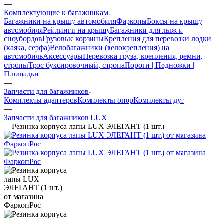
—
Комплектующие к багажникам
Багажники на крышу автомобиля
Фаркопы
Боксы на крышу
автомобиля
Рейлинги на крышу
Багажники для лыж и
сноубордов
Грузовые корзины
Крепления для перевозки лодки
(каяка, серфа)
Велобагажники (велокрепления) на
автомобиль
Аксессуары
Перевозка груза, крепления, ремни,
стропы
Трос буксировочный, стропа
Пороги | Подножки |
Площадки
—
Запчасти для багажников
Комплекты адаптеров
Комплекты опор
Комплекты дуг
—
Запчасти для багажников LUX
—
Резинка корпуса лапы LUX ЭЛЕГАНТ (1 шт.)