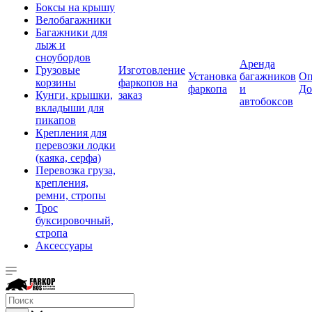
Боксы на крышу
Велобагажники
Багажники для
лыж и
сноубордов
Аренда
Грузовые
Изготовление
Установка
багажников
Оп
корзины
фаркопов на
фаркопа
и
До
Кунги, крышки,
заказ
автобоксов
вкладыши для
пикапов
Крепления для
перевозки лодки
(каяка, серфа)
Перевозка груза,
крепления,
ремни, стропы
Трос
буксировочный,
стропа
Аксессуары