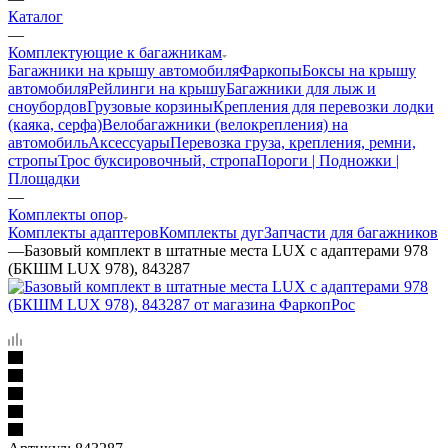
Каталог
—
Комплектующие к багажникам
Багажники на крышу автомобиля
Фаркопы
Боксы на крышу
автомобиля
Рейлинги на крышу
Багажники для лыж и
сноубордов
Грузовые корзины
Крепления для перевозки лодки
(каяка, серфа)
Велобагажники (велокрепления) на
автомобиль
Аксессуары
Перевозка груза, крепления, ремни,
стропы
Трос буксировочный, стропа
Пороги | Подножки |
Площадки
—
Комплекты опор
Комплекты адаптеров
Комплекты дуг
Запчасти для багажников
—
Базовый комплект в штатные места LUX с адаптерами 978
(БКШМ LUX 978), 843287