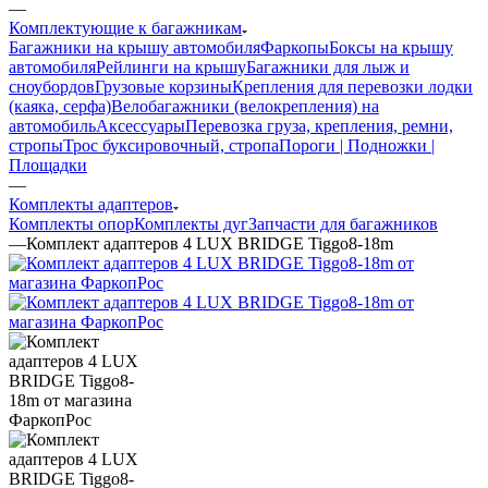
—
Комплектующие к багажникам
Багажники на крышу автомобиля
Фаркопы
Боксы на крышу
автомобиля
Рейлинги на крышу
Багажники для лыж и
сноубордов
Грузовые корзины
Крепления для перевозки лодки
(каяка, серфа)
Велобагажники (велокрепления) на
автомобиль
Аксессуары
Перевозка груза, крепления, ремни,
стропы
Трос буксировочный, стропа
Пороги | Подножки |
Площадки
—
Комплекты адаптеров
Комплекты опор
Комплекты дуг
Запчасти для багажников
—
Комплект адаптеров 4 LUX BRIDGE Tiggo8-18m