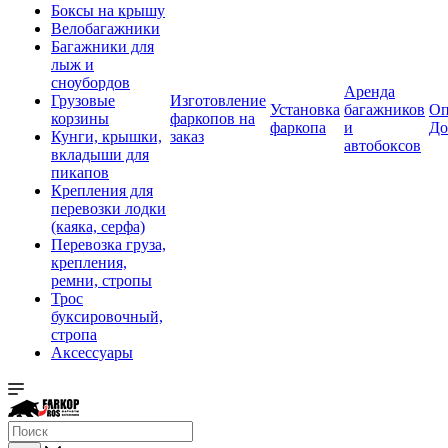
Боксы на крышу
Велобагажники
Багажники для
лыж и
сноубордов
Аренда
Грузовые
Изготовление
Установка
багажников
Оп
корзины
фаркопов на
фаркопа
и
До
Кунги, крышки,
заказ
автобоксов
вкладыши для
пикапов
Крепления для
перевозки лодки
(каяка, серфа)
Перевозка груза,
крепления,
ремни, стропы
Трос
буксировочный,
стропа
Аксессуары