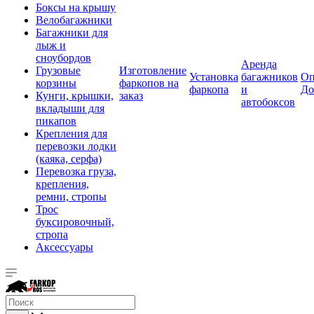
Боксы на крышу
Велобагажники
Багажники для
лыж и
сноубордов
Аренда
Грузовые
Изготовление
Установка
багажников
Оп
корзины
фаркопов на
фаркопа
и
До
Кунги, крышки,
заказ
автобоксов
вкладыши для
пикапов
Крепления для
перевозки лодки
(каяка, серфа)
Перевозка груза,
крепления,
ремни, стропы
Трос
буксировочный,
стропа
Аксессуары