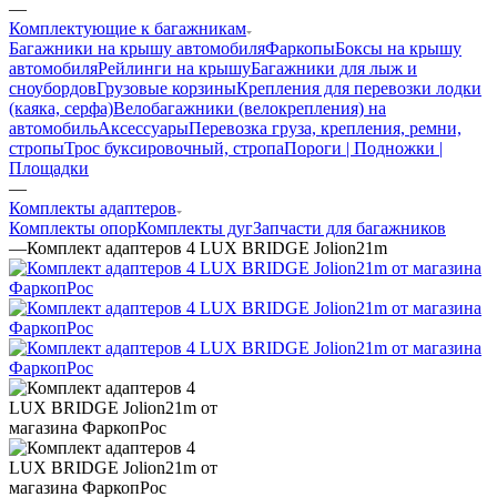
—
Комплектующие к багажникам
Багажники на крышу автомобиля
Фаркопы
Боксы на крышу
автомобиля
Рейлинги на крышу
Багажники для лыж и
сноубордов
Грузовые корзины
Крепления для перевозки лодки
(каяка, серфа)
Велобагажники (велокрепления) на
автомобиль
Аксессуары
Перевозка груза, крепления, ремни,
стропы
Трос буксировочный, стропа
Пороги | Подножки |
Площадки
—
Комплекты адаптеров
Комплекты опор
Комплекты дуг
Запчасти для багажников
—
Комплект адаптеров 4 LUX BRIDGE Jolion21m