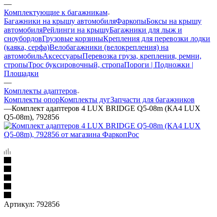
—
Комплектующие к багажникам
Багажники на крышу автомобиля
Фаркопы
Боксы на крышу
автомобиля
Рейлинги на крышу
Багажники для лыж и
сноубордов
Грузовые корзины
Крепления для перевозки лодки
(каяка, серфа)
Велобагажники (велокрепления) на
автомобиль
Аксессуары
Перевозка груза, крепления, ремни,
стропы
Трос буксировочный, стропа
Пороги | Подножки |
Площадки
—
Комплекты адаптеров
Комплекты опор
Комплекты дуг
Запчасти для багажников
—
Комплект адаптеров 4 LUX BRIDGE Q5-08m (КА4 LUX
Q5-08m), 792856
Артикул:
792856