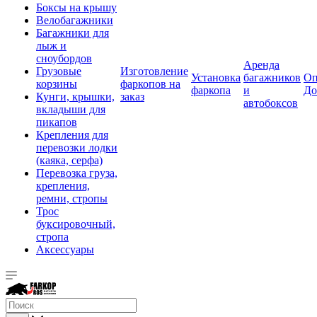
Боксы на крышу
Велобагажники
Багажники для
лыж и
сноубордов
Аренда
Грузовые
Изготовление
Установка
багажников
Оп
корзины
фаркопов на
фаркопа
и
До
Кунги, крышки,
заказ
автобоксов
вкладыши для
пикапов
Крепления для
перевозки лодки
(каяка, серфа)
Перевозка груза,
крепления,
ремни, стропы
Трос
буксировочный,
стропа
Аксессуары