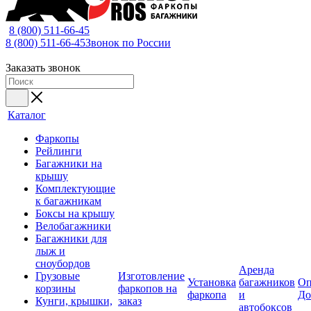
8 (800) 511-66-45
8 (800) 511-66-45
Звонок по России
Заказать звонок
Каталог
Фаркопы
Рейлинги
Багажники на
крышу
Комплектующие
к багажникам
Боксы на крышу
Велобагажники
Багажники для
лыж и
сноубордов
Аренда
Грузовые
Изготовление
Установка
багажников
Оп
корзины
фаркопов на
фаркопа
и
До
Кунги, крышки,
заказ
автобоксов