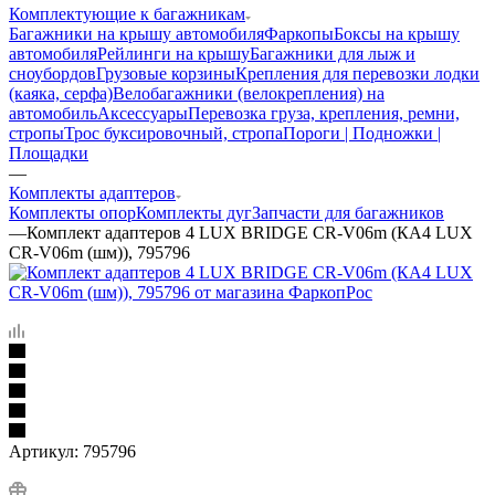
Комплектующие к багажникам
Багажники на крышу автомобиля
Фаркопы
Боксы на крышу
автомобиля
Рейлинги на крышу
Багажники для лыж и
сноубордов
Грузовые корзины
Крепления для перевозки лодки
(каяка, серфа)
Велобагажники (велокрепления) на
автомобиль
Аксессуары
Перевозка груза, крепления, ремни,
стропы
Трос буксировочный, стропа
Пороги | Подножки |
Площадки
—
Комплекты адаптеров
Комплекты опор
Комплекты дуг
Запчасти для багажников
—
Комплект адаптеров 4 LUX BRIDGE CR-V06m (КА4 LUX
CR-V06m (шм)), 795796
Артикул:
795796