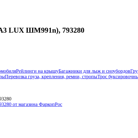
А3 LUX ШМ991n), 793280
омобиля
Рейлинги на крышу
Багажники для лыж и сноубордов
Гру
ры
Перевозка груза, крепления, ремни, стропы
Трос буксировочны
93280