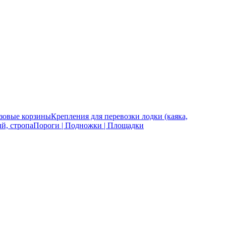
зовые корзины
Крепления для перевозки лодки (каяка,
й, стропа
Пороги | Подножки | Площадки