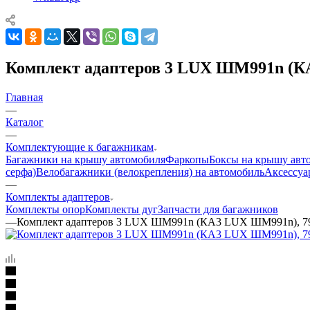
Комплект адаптеров 3 LUX ШМ991n (К
Главная
—
Каталог
—
Комплектующие к багажникам
Багажники на крышу автомобиля
Фаркопы
Боксы на крышу авт
серфа)
Велобагажники (велокрепления) на автомобиль
Аксессуа
—
Комплекты адаптеров
Комплекты опор
Комплекты дуг
Запчасти для багажников
—
Комплект адаптеров 3 LUX ШМ991n (КА3 LUX ШМ991n), 7