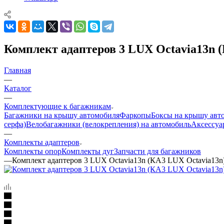
Комплект адаптеров 3 LUX Octavia13n (
Главная
—
Каталог
—
Комплектующие к багажникам
Багажники на крышу автомобиля
Фаркопы
Боксы на крышу авт
серфа)
Велобагажники (велокрепления) на автомобиль
Аксессуа
—
Комплекты адаптеров
Комплекты опор
Комплекты дуг
Запчасти для багажников
—
Комплект адаптеров 3 LUX Octavia13n (КА3 LUX Octavia13n)