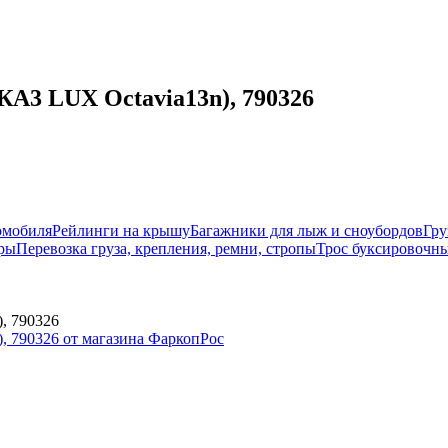
КА3 LUX Octavia13n), 790326
омобиля
Рейлинги на крышу
Багажники для лыж и сноубордов
Гру
ры
Перевозка груза, крепления, ремни, стропы
Трос буксировочны
, 790326