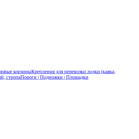
зовые корзины
Крепления для перевозки лодки (каяка,
й, стропа
Пороги | Подножки | Площадки