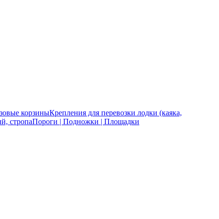
зовые корзины
Крепления для перевозки лодки (каяка,
й, стропа
Пороги | Подножки | Площадки