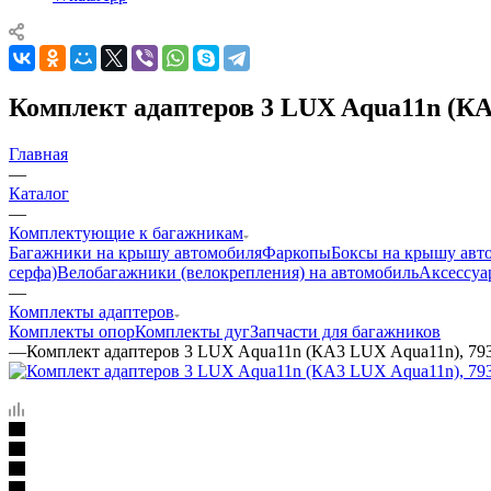
Комплект адаптеров 3 LUX Aqua11n (КА
Главная
—
Каталог
—
Комплектующие к багажникам
Багажники на крышу автомобиля
Фаркопы
Боксы на крышу авт
серфа)
Велобагажники (велокрепления) на автомобиль
Аксессуа
—
Комплекты адаптеров
Комплекты опор
Комплекты дуг
Запчасти для багажников
—
Комплект адаптеров 3 LUX Aqua11n (КА3 LUX Aqua11n), 79