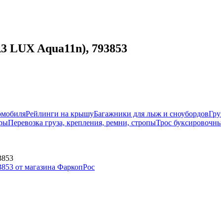
3 LUX Aqua11n), 793853
омобиля
Рейлинги на крышу
Багажники для лыж и сноубордов
Гру
ры
Перевозка груза, крепления, ремни, стропы
Трос буксировочны
3853