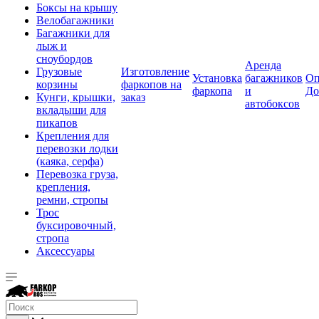
Боксы на крышу
Велобагажники
Багажники для
лыж и
сноубордов
Аренда
Грузовые
Изготовление
Установка
багажников
Оп
корзины
фаркопов на
фаркопа
и
До
Кунги, крышки,
заказ
автобоксов
вкладыши для
пикапов
Крепления для
перевозки лодки
(каяка, серфа)
Перевозка груза,
крепления,
ремни, стропы
Трос
буксировочный,
стропа
Аксессуары