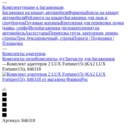
—
Комплектующие к багажникам
Багажники на крышу автомобиля
Фаркопы
Боксы на крышу
автомобиля
Рейлинги на крышу
Багажники для лыж и
сноубордов
Грузовые корзины
Крепления для перевозки лодки
(каяка, серфа)
Велобагажники (велокрепления) на
автомобиль
Аксессуары
Перевозка груза, крепления, ремни,
стропы
Трос буксировочный, стропа
Пороги | Подножки |
Площадки
—
Комплекты адаптеров
Комплекты опор
Комплекты дуг
Запчасти для багажников
—
Комплект адаптеров 2 LUX Fortuner15i (КА2 LUX
Fortuner15i), 846318
Артикул:
846318