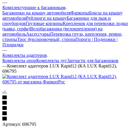
—
Комплектующие к багажникам
Багажники на крышу автомобиля
Фаркопы
Боксы на крышу
автомобиля
Рейлинги на крышу
Багажники для лыж и
сноубордов
Грузовые корзины
Крепления для перевозки лодки
(каяка, серфа)
Велобагажники (велокрепления) на
автомобиль
Аксессуары
Перевозка груза, крепления, ремни,
стропы
Трос буксировочный, стропа
Пороги | Подножки |
Площадки
—
Комплекты адаптеров
Комплекты опор
Комплекты дуг
Запчасти для багажников
—
Комплект адаптеров LUX Rapid12 (КА LUX Rapid12),
696795
Артикул:
696795