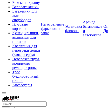
Боксы на крышу
Велобагажники
Багажники для
лыж и
сноубордов
Аренда
Грузовые
Изготовление
Установка
багажников
Оп
корзины
фаркопов на
фаркопа
и
До
Кунги, крышки,
заказ
автобоксов
вкладыши для
пикапов
Крепления для
перевозки лодки
(каяка, серфа)
Перевозка груза,
крепления,
ремни, стропы
Трос
буксировочный,
стропа
Аксессуары