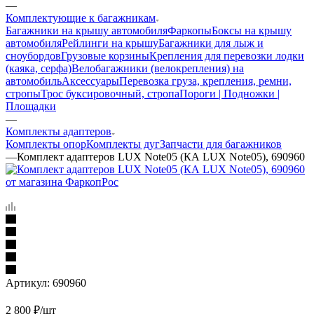
—
Комплектующие к багажникам
Багажники на крышу автомобиля
Фаркопы
Боксы на крышу
автомобиля
Рейлинги на крышу
Багажники для лыж и
сноубордов
Грузовые корзины
Крепления для перевозки лодки
(каяка, серфа)
Велобагажники (велокрепления) на
автомобиль
Аксессуары
Перевозка груза, крепления, ремни,
стропы
Трос буксировочный, стропа
Пороги | Подножки |
Площадки
—
Комплекты адаптеров
Комплекты опор
Комплекты дуг
Запчасти для багажников
—
Комплект адаптеров LUX Note05 (КА LUX Note05), 690960
Артикул:
690960
2 800
₽
/шт