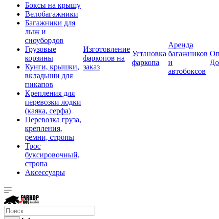
Боксы на крышу
Велобагажники
Багажники для
лыж и
сноубордов
Аренда
Грузовые
Изготовление
Установка
багажников
Оп
корзины
фаркопов на
фаркопа
и
До
Кунги, крышки,
заказ
автобоксов
вкладыши для
пикапов
Крепления для
перевозки лодки
(каяка, серфа)
Перевозка груза,
крепления,
ремни, стропы
Трос
буксировочный,
стропа
Аксессуары