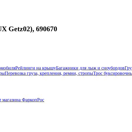
X Getz02), 690670
омобиля
Рейлинги на крышу
Багажники для лыж и сноубордов
Гру
ры
Перевозка груза, крепления, ремни, стропы
Трос буксировочны