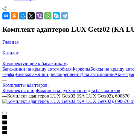
Комплект адаптеров LUX Getz02 (КА LU
Главная
—
Каталог
—
Комплектующие к багажникам
Багажники на крышу автомобиля
Фаркопы
Боксы на крышу авт
серфа)
Велобагажники (велокрепления) на автомобиль
Аксессуа
—
Комплекты адаптеров
Комплекты опор
Комплекты дуг
Запчасти для багажников
—
Комплект адаптеров LUX Getz02 (КА LUX Getz02), 690670