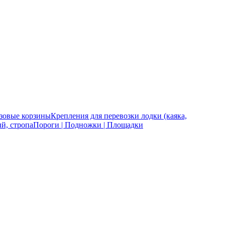
зовые корзины
Крепления для перевозки лодки (каяка,
й, стропа
Пороги | Подножки | Площадки