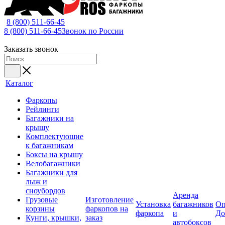
8 (800) 511-66-45
8 (800) 511-66-45
Звонок по России
Заказать звонок
Каталог
Фаркопы
Рейлинги
Багажники на
крышу
Комплектующие
к багажникам
Боксы на крышу
Велобагажники
Багажники для
лыж и
сноубордов
Аренда
Грузовые
Изготовление
Установка
багажников
Оп
корзины
фаркопов на
фаркопа
и
До
Кунги, крышки,
заказ
автобоксов