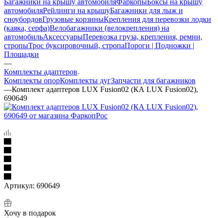
Багажники на крышу автомобиля
Фаркопы
Боксы на крышу
автомобиля
Рейлинги на крышу
Багажники для лыж и
сноубордов
Грузовые корзины
Крепления для перевозки лодки
(каяка, серфа)
Велобагажники (велокрепления) на
автомобиль
Аксессуары
Перевозка груза, крепления, ремни,
стропы
Трос буксировочный, стропа
Пороги | Подножки |
Площадки
—
Комплекты адаптеров
Комплекты опор
Комплекты дуг
Запчасти для багажников
—
Комплект адаптеров LUX Fusion02 (КА LUX Fusion02),
690649
Артикул:
690649
Хочу в подарок