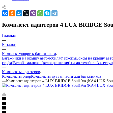
Комплект адаптеров 4 LUX BRIDGE Sou
Главная
—
Каталог
—
Комплектующие к багажникам
Багажники на крышу автомобиля
Фаркопы
Боксы на крышу авт
серфа)
Велобагажники (велокрепления) на автомобиль
Аксессуа
—
Комплекты адаптеров
Комплекты опор
Комплекты дуг
Запчасти для багажников
—
Комплект адаптеров 4 LUX BRIDGE Soul19m (КА4 LUX Soul