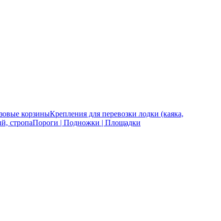
зовые корзины
Крепления для перевозки лодки (каяка,
й, стропа
Пороги | Подножки | Площадки