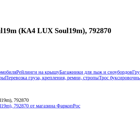
l19m (КА4 LUX Soul19m), 792870
омобиля
Рейлинги на крышу
Багажники для лыж и сноубордов
Гру
ры
Перевозка груза, крепления, ремни, стропы
Трос буксировочны
19m), 792870