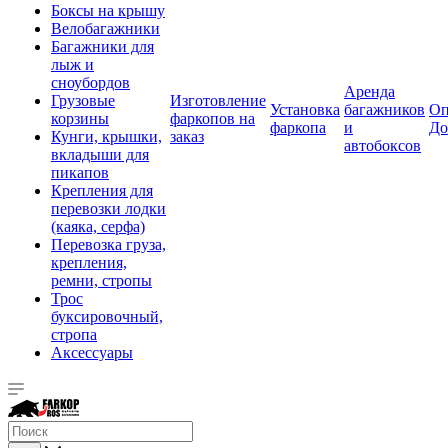
Боксы на крышу
Велобагажники
Багажники для
лыж и
сноубордов
Аренда
Грузовые
Изготовление
Установка
багажников
Оп
корзины
фаркопов на
фаркопа
и
До
Кунги, крышки,
заказ
автобоксов
вкладыши для
пикапов
Крепления для
перевозки лодки
(каяка, серфа)
Перевозка груза,
крепления,
ремни, стропы
Трос
буксировочный,
стропа
Аксессуары