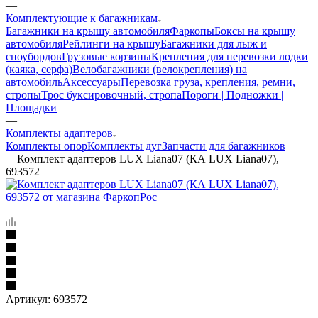
—
Комплектующие к багажникам
Багажники на крышу автомобиля
Фаркопы
Боксы на крышу
автомобиля
Рейлинги на крышу
Багажники для лыж и
сноубордов
Грузовые корзины
Крепления для перевозки лодки
(каяка, серфа)
Велобагажники (велокрепления) на
автомобиль
Аксессуары
Перевозка груза, крепления, ремни,
стропы
Трос буксировочный, стропа
Пороги | Подножки |
Площадки
—
Комплекты адаптеров
Комплекты опор
Комплекты дуг
Запчасти для багажников
—
Комплект адаптеров LUX Liana07 (КА LUX Liana07),
693572
Артикул:
693572