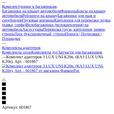
—
Комплектующие к багажникам
Багажники на крышу автомобиля
Фаркопы
Боксы на крышу
автомобиля
Рейлинги на крышу
Багажники для лыж и
сноубордов
Грузовые корзины
Крепления для перевозки лодки
(каяка, серфа)
Велобагажники (велокрепления) на
автомобиль
Аксессуары
Перевозка груза, крепления, ремни,
стропы
Трос буксировочный, стропа
Пороги | Подножки |
Площадки
—
Комплекты адаптеров
Комплекты опор
Комплекты дуг
Запчасти для багажников
—
Комплект адаптеров 3 LUX UNI-K20n. (КА3 LUX UNI-
K20n), Арт. - 601867
Артикул:
601867