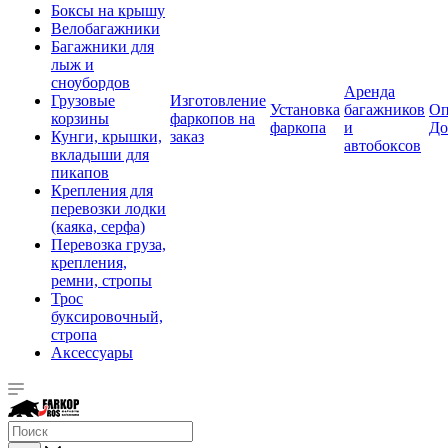
Боксы на крышу
Велобагажники
Багажники для
лыж и
сноубордов
Аренда
Грузовые
Изготовление
Установка
багажников
Оп
корзины
фаркопов на
фаркопа
и
До
Кунги, крышки,
заказ
автобоксов
вкладыши для
пикапов
Крепления для
перевозки лодки
(каяка, серфа)
Перевозка груза,
крепления,
ремни, стропы
Трос
буксировочный,
стропа
Аксессуары