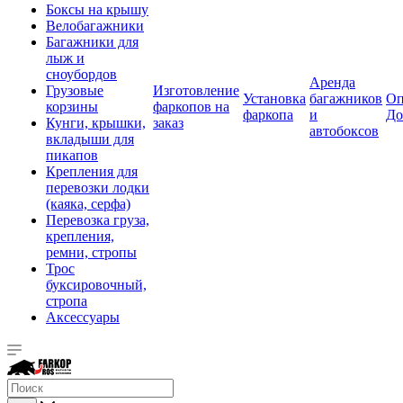
Боксы на крышу
Велобагажники
Багажники для
лыж и
сноубордов
Аренда
Грузовые
Изготовление
Установка
багажников
Оп
корзины
фаркопов на
фаркопа
и
До
Кунги, крышки,
заказ
автобоксов
вкладыши для
пикапов
Крепления для
перевозки лодки
(каяка, серфа)
Перевозка груза,
крепления,
ремни, стропы
Трос
буксировочный,
стропа
Аксессуары