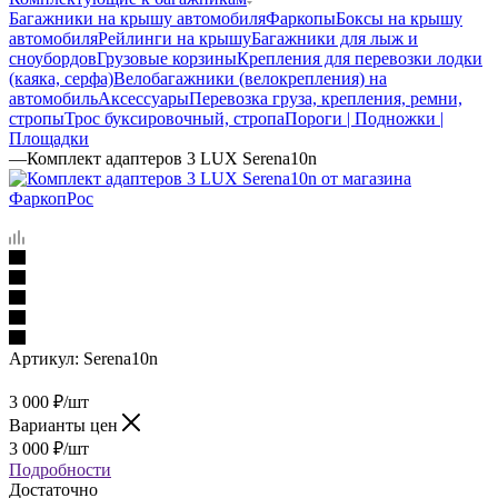
Багажники на крышу автомобиля
Фаркопы
Боксы на крышу
автомобиля
Рейлинги на крышу
Багажники для лыж и
сноубордов
Грузовые корзины
Крепления для перевозки лодки
(каяка, серфа)
Велобагажники (велокрепления) на
автомобиль
Аксессуары
Перевозка груза, крепления, ремни,
стропы
Трос буксировочный, стропа
Пороги | Подножки |
Площадки
—
Комплект адаптеров 3 LUX Serena10n
Артикул:
Serena10n
3 000
₽
/шт
Варианты цен
3 000
₽
/шт
Подробности
Достаточно