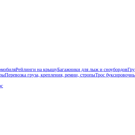
омобиля
Рейлинги на крышу
Багажники для лыж и сноубордов
Гру
ры
Перевозка груза, крепления, ремни, стропы
Трос буксировочны