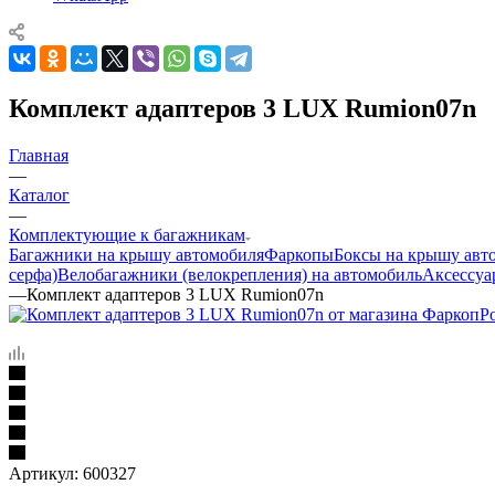
Комплект адаптеров 3 LUX Rumion07n
Главная
—
Каталог
—
Комплектующие к багажникам
Багажники на крышу автомобиля
Фаркопы
Боксы на крышу авт
серфа)
Велобагажники (велокрепления) на автомобиль
Аксессуа
—
Комплект адаптеров 3 LUX Rumion07n
Артикул:
600327