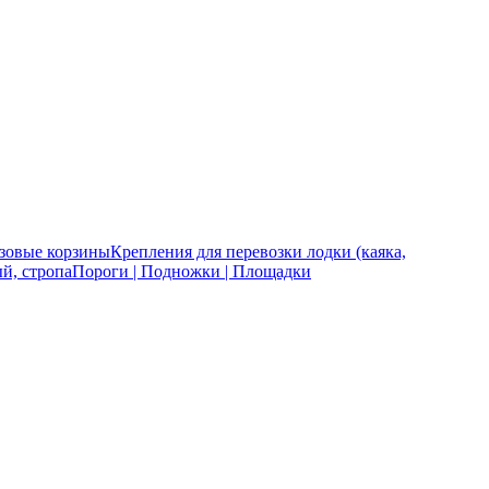
зовые корзины
Крепления для перевозки лодки (каяка,
й, стропа
Пороги | Подножки | Площадки