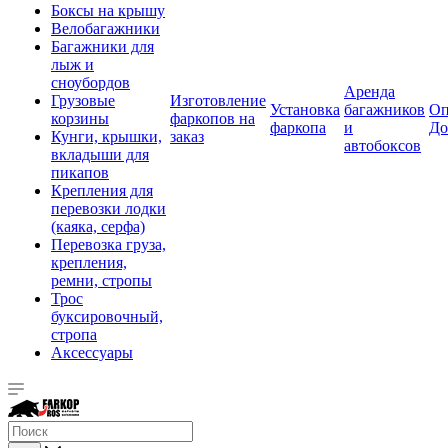
Боксы на крышу
Велобагажники
Багажники для
лыж и
сноубордов
Аренда
Грузовые
Изготовление
Установка
багажников
Оп
корзины
фаркопов на
фаркопа
и
До
Кунги, крышки,
заказ
автобоксов
вкладыши для
пикапов
Крепления для
перевозки лодки
(каяка, серфа)
Перевозка груза,
крепления,
ремни, стропы
Трос
буксировочный,
стропа
Аксессуары