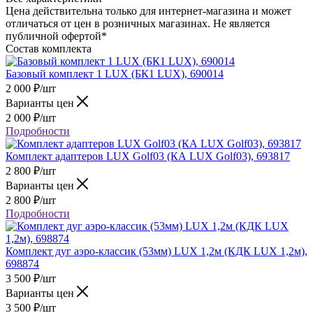
Цена действительна только для интернет-магазина и может
отличаться от цен в розничных магазинах. Не является
публичной офертой*
Состав комплекта
Базовый комплект 1 LUX (БК1 LUX), 690014
2 000
₽
/шт
Варианты цен
2 000
₽
/шт
Подробности
Комплект адаптеров LUX Golf03 (КА LUX Golf03), 693817
2 800
₽
/шт
Варианты цен
2 800
₽
/шт
Подробности
Комплект дуг аэро-классик (53мм) LUX 1,2м (КДК LUX 1,2м),
698874
3 500
₽
/шт
Варианты цен
3 500
₽
/шт