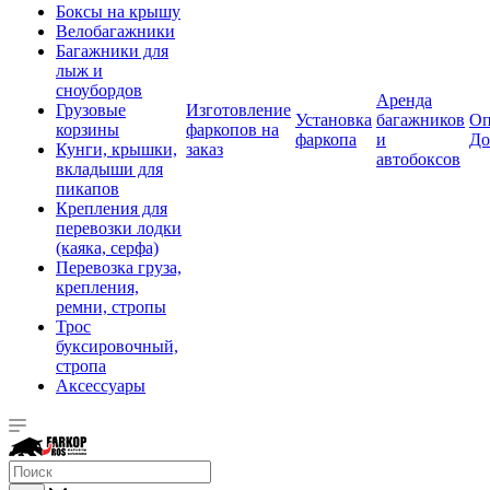
Боксы на крышу
Велобагажники
Багажники для
лыж и
сноубордов
Аренда
Грузовые
Изготовление
Установка
багажников
Оп
корзины
фаркопов на
фаркопа
и
До
Кунги, крышки,
заказ
автобоксов
вкладыши для
пикапов
Крепления для
перевозки лодки
(каяка, серфа)
Перевозка груза,
крепления,
ремни, стропы
Трос
буксировочный,
стропа
Аксессуары