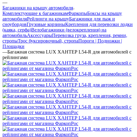
—
Багажники на крышу автомобиля
Комплектующие к багажникам
Фаркопы
Боксы на крышу
автомобиля
Рейлинги на крышу
Багажники для лыж и
сноубордов
Грузовые корзины
Крепления для перевозки лодки
(каяка, серфа)
Велобагажники (велокрепления) на
автомобиль
Аксессуары
Перевозка груза, крепления, ремни,
стропы
Трос буксировочный, стропа
Пороги | Подножки |
Площадки
—
Багажная система LUX ХАНТЕР L54-R для автомобилей с
рейлингами