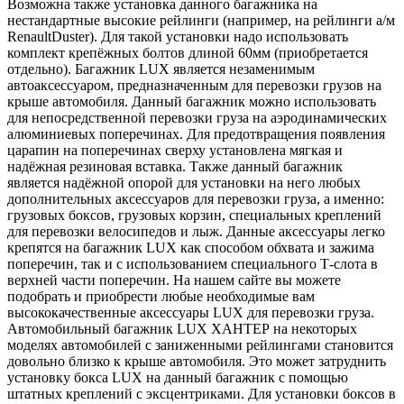
Возможна также установка данного багажника на
нестандартные высокие рейлинги (например, на рейлинги а/м
RenaultDuster). Для такой установки надо использовать
комплект крепёжных болтов длиной 60мм (приобретается
отдельно). Багажник LUX является незаменимым
автоаксессуаром, предназначенным для перевозки грузов на
крыше автомобиля. Данный багажник можно использовать
для непосредственной перевозки груза на аэродинамических
алюминиевых поперечинах. Для предотвращения появления
царапин на поперечинах сверху установлена мягкая и
надёжная резиновая вставка. Также данный багажник
является надёжной опорой для установки на него любых
дополнительных аксессуаров для перевозки груза, а именно:
грузовых боксов, грузовых корзин, специальных креплений
для перевозки велосипедов и лыж. Данные аксессуары легко
крепятся на багажник LUX как способом обхвата и зажима
поперечин, так и с использованием специального Т-слота в
верхней части поперечин. На нашем сайте вы можете
подобрать и приобрести любые необходимые вам
высококачественные аксессуары LUX для перевозки груза.
Автомобильный багажник LUX ХАНТЕР на некоторых
моделях автомобилей с заниженными рейлингами становится
довольно близко к крыше автомобиля. Это может затруднить
установку бокса LUX на данный багажник с помощью
штатных креплений с эксцентриками. Для установки боксов в