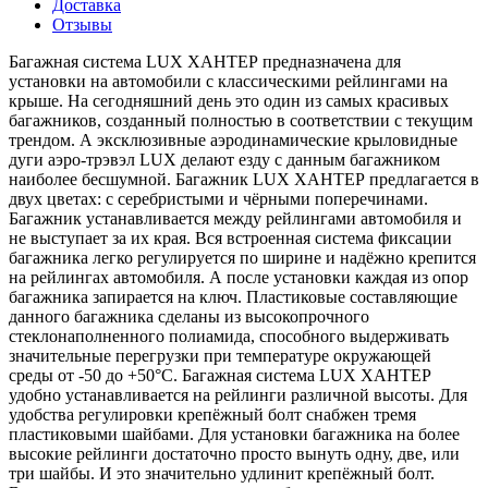
Доставка
Отзывы
Багажная система LUX ХАНТЕР предназначена для
установки на автомобили с классическими рейлингами на
крыше. На сегодняшний день это один из самых красивых
багажников, созданный полностью в соответствии с текущим
трендом. А эксклюзивные аэродинамические крыловидные
дуги аэро-трэвэл LUX делают езду с данным багажником
наиболее бесшумной. Багажник LUX ХАНТЕР предлагается в
двух цветах: с серебристыми и чёрными поперечинами.
Багажник устанавливается между рейлингами автомобиля и
не выступает за их края. Вся встроенная система фиксации
багажника легко регулируется по ширине и надёжно крепится
на рейлингах автомобиля. А после установки каждая из опор
багажника запирается на ключ. Пластиковые составляющие
данного багажника сделаны из высокопрочного
стеклонаполненного полиамида, способного выдерживать
значительные перегрузки при температуре окружающей
среды от -50 до +50°C. Багажная система LUX ХАНТЕР
удобно устанавливается на рейлинги различной высоты. Для
удобства регулировки крепёжный болт снабжен тремя
пластиковыми шайбами. Для установки багажника на более
высокие рейлинги достаточно просто вынуть одну, две, или
три шайбы. И это значительно удлинит крепёжный болт.