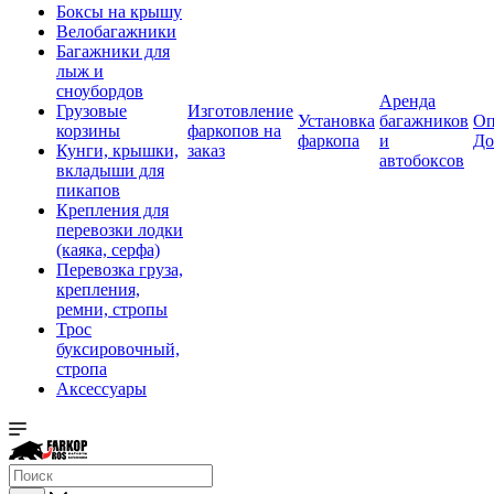
Боксы на крышу
Велобагажники
Багажники для
лыж и
сноубордов
Аренда
Грузовые
Изготовление
Установка
багажников
Оп
корзины
фаркопов на
фаркопа
и
До
Кунги, крышки,
заказ
автобоксов
вкладыши для
пикапов
Крепления для
перевозки лодки
(каяка, серфа)
Перевозка груза,
крепления,
ремни, стропы
Трос
буксировочный,
стропа
Аксессуары